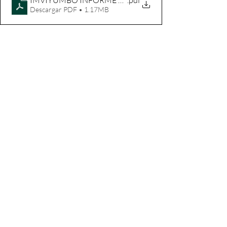
IMVIYUMBO INFORME RENDICION DE CUENTAS 20
.pdf
Descargar PDF • 1.17MB
Entradas recientes
Ver todo