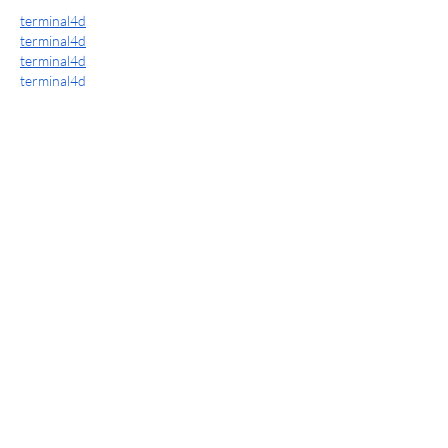
terminal4d
terminal4d
terminal4d
terminal4d
sudirman168
sudirman168
sudirman168
sudirman168
sudirman168
sudirman168
sudirman168
lapakbet777
lapakbet777
lapakbet777
lapakbet777
lapakbet777
Me gusta
Reaccionar
miester silver
24 jul 2025