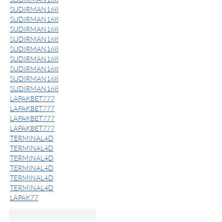
SUDIRMAN168
SUDIRMAN168
SUDIRMAN168
SUDIRMAN168
SUDIRMAN168
SUDIRMAN168
SUDIRMAN168
SUDIRMAN168
SUDIRMAN168
LAPAKBET777
LAPAKBET777
LAPAKBET777
LAPAKBET777
TERMINAL4D
TERMINAL4D
TERMINAL4D
TERMINAL4D
TERMINAL4D
TERMINAL4D
LAPAK77
Me gusta
Reaccionar