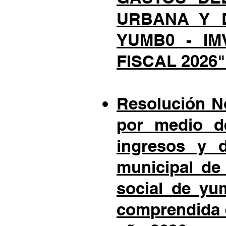
URBANA Y D
YUMB0 - IM
FISCAL 2026"
Resolución No
por medio de
ingresos y d
municipal de
social de yu
comprendida e